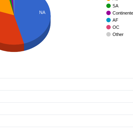
SA
NA
Continent
AF
OC
Other