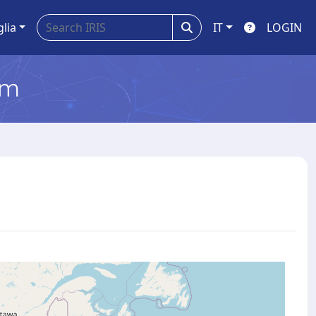
glia
IT
LOGIN
em