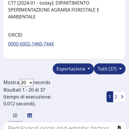
CTT [2024-01 - today]: DIPARTIMENTO
SPERIMENTAZIONE AGRARIA FORESTALE E
AMBIENTALE
ORCID
0000-0002-1460-744X
Esportazione
Tutti (37)
Mostra
records
Risultati 1 - 20 di 37
(tempo di esecuzione:
1
2
0.012 secondi).
Pedological origin and edaphic factors