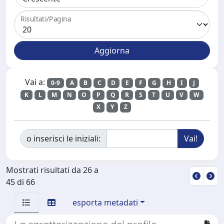
Risultati/Pagina
Vai a:
0-9
A
B
C
D
E
F
G
H
I
J
K
L
M
N
O
P
Q
R
S
T
U
V
W
X
Y
Z
o inserisci le iniziali:
Mostrati risultati da 26 a
45 di 66
esporta metadati