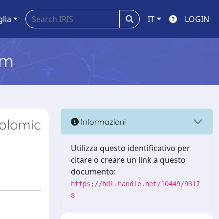
glia
IT
LOGIN
em
bolomic
Informazioni
Utilizza questo identificativo per
citare o creare un link a questo
documento:
https://hdl.handle.net/10449/9317
8