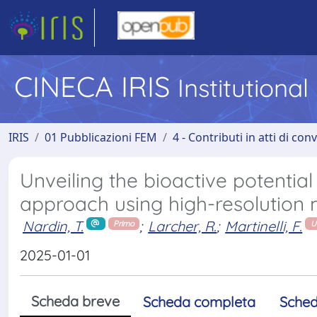
CINECA IRIS
Institutiona
IRIS
01 Pubblicazioni FEM
4 - Contributi in atti di co
Unveiling the bioactive potenti
approach using high-resolution
Nardin, T.
;
Larcher, R.
;
Martinelli, F.
Primo
U
2025-01-01
Scheda breve
Scheda completa
Sched