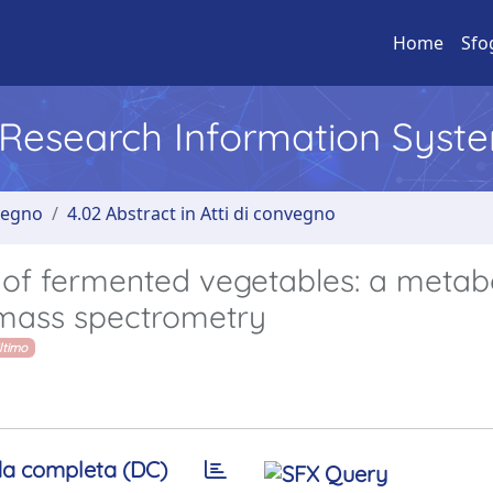
Home
Sfo
l Research Information Syst
nvegno
4.02 Abstract in Atti di convegno
al of fermented vegetables: a meta
 mass spectrometry
ltimo
a completa (DC)