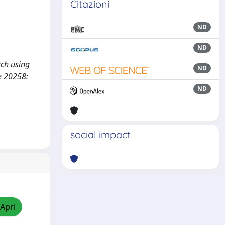
Citazioni
ND
ND
ach using
ND
e 20258:
ND
social impact
/Apri