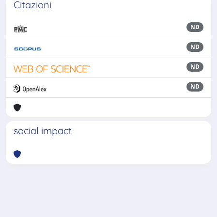
Citazioni
ND
ND
ND
ND
social impact