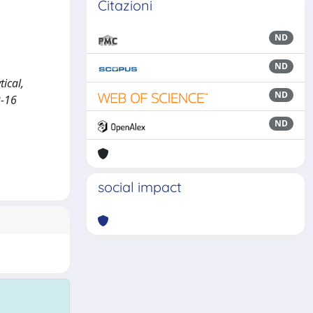
Citazioni
ND
ND
ical,
ND
2-16
ND
social impact