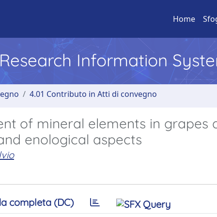
Home
Sfo
l Research Information Syst
nvegno
4.01 Contributo in Atti di convegno
t of mineral elements in grapes 
 and enological aspects
lvio
a completa (DC)