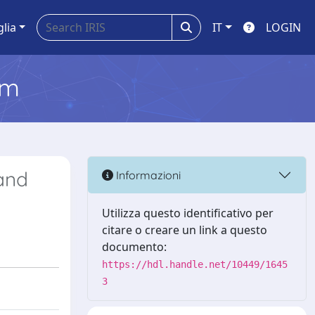
glia
IT
LOGIN
em
and
Informazioni
Utilizza questo identificativo per
citare o creare un link a questo
documento:
https://hdl.handle.net/10449/1645
3