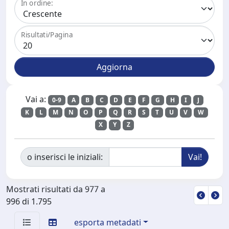
In ordine:
Risultati/Pagina
Vai a:
0-9
A
B
C
D
E
F
G
H
I
J
K
L
M
N
O
P
Q
R
S
T
U
V
W
X
Y
Z
o inserisci le iniziali:
Mostrati risultati da 977 a
996 di 1.795
esporta metadati