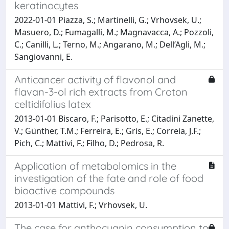
keratinocytes
2022-01-01 Piazza, S.; Martinelli, G.; Vrhovsek, U.;
Masuero, D.; Fumagalli, M.; Magnavacca, A.; Pozzoli,
C.; Canilli, L.; Terno, M.; Angarano, M.; Dell’Agli, M.;
Sangiovanni, E.
Anticancer activity of flavonol and
flavan-3-ol rich extracts from Croton
celtidifolius latex
2013-01-01 Biscaro, F.; Parisotto, E.; Citadini Zanette,
V.; Günther, T.M.; Ferreira, E.; Gris, E.; Correia, J.F.;
Pich, C.; Mattivi, F.; Filho, D.; Pedrosa, R.
Application of metabolomics in the
investigation of the fate and role of food
bioactive compounds
2013-01-01 Mattivi, F.; Vrhovsek, U.
The case for anthocyanin consumption to