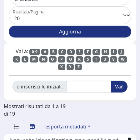
Risultati/Pagina
Vai a:
0-9
A
B
C
D
E
F
G
H
I
J
K
L
M
N
O
P
Q
R
S
T
U
V
W
X
Y
Z
o inserisci le iniziali:
Mostrati risultati da 1 a 19
di 19
esporta metadati