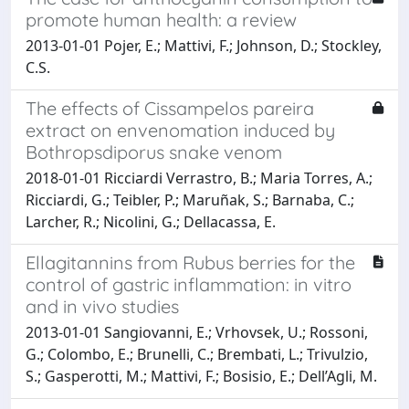
promote human health: a review
2013-01-01 Pojer, E.; Mattivi, F.; Johnson, D.; Stockley,
C.S.
The effects of Cissampelos pareira
extract on envenomation induced by
Bothropsdiporus snake venom
2018-01-01 Ricciardi Verrastro, B.; Maria Torres, A.;
Ricciardi, G.; Teibler, P.; Maruñak, S.; Barnaba, C.;
Larcher, R.; Nicolini, G.; Dellacassa, E.
Ellagitannins from Rubus berries for the
control of gastric inflammation: in vitro
and in vivo studies
2013-01-01 Sangiovanni, E.; Vrhovsek, U.; Rossoni,
G.; Colombo, E.; Brunelli, C.; Brembati, L.; Trivulzio,
S.; Gasperotti, M.; Mattivi, F.; Bosisio, E.; Dell’Agli, M.