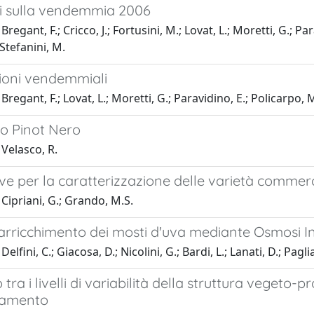
ni sulla vendemmia 2006
regant, F.; Cricco, J.; Fortusini, M.; Lovat, L.; Moretti, G.; P
 Stefanini, M.
sioni vendemmiali
Bregant, F.; Lovat, L.; Moretti, G.; Paravidino, E.; Policarpo, 
to Pinot Nero
Velasco, R.
ve per la caratterizzazione delle varietà commerc
Cipriani, G.; Grando, M.S.
 arricchimento dei mosti d'uva mediante Osmosi I
elfini, C.; Giacosa, D.; Nicolini, G.; Bardi, L.; Lanati, D.; Pagli
ra i livelli di variabilità della struttura vegeto-pr
damento