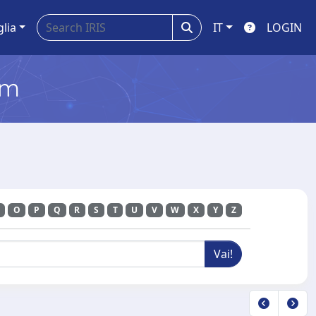
glia
IT
LOGIN
em
O
P
Q
R
S
T
U
V
W
X
Y
Z