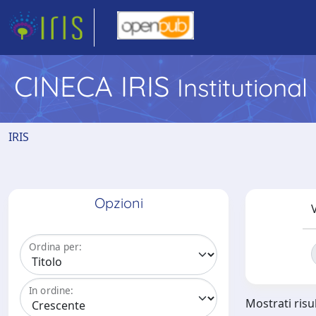
CINECA IRIS
Institutiona
IRIS
Opzioni
V
Ordina per:
In ordine:
Mostrati risul