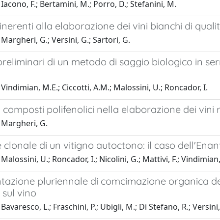
Iacono, F.; Bertamini, M.; Porro, D.; Stefanini, M.
inerenti alla elaborazione dei vini bianchi di qua
Margheri, G.; Versini, G.; Sartori, G.
 preliminari di un metodo di saggio biologico in se
Vindimian, M.E.; Ciccotti, A.M.; Malossini, U.; Roncador, I.
 composti polifenolici nella elaborazione dei vini 
 Margheri, G.
 clonale di un vitigno autoctono: il caso dell'Enan
alossini, U.; Roncador, I.; Nicolini, G.; Mattivi, F.; Vindimian
azione pluriennale di comcimazione organica del 
 sul vino
avaresco, L.; Fraschini, P.; Ubigli, M.; Di Stefano, R.; Versini, 