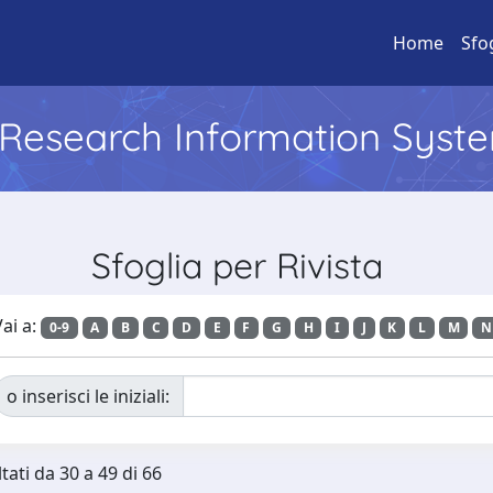
Home
Sfo
l Research Information Syst
Sfoglia per Rivista
ai a:
0-9
A
B
C
D
E
F
G
H
I
J
K
L
M
N
o inserisci le iniziali:
tati da 30 a 49 di 66