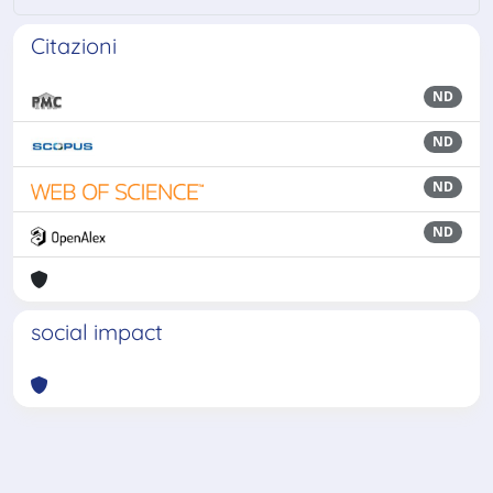
Citazioni
ND
ND
ND
ND
social impact