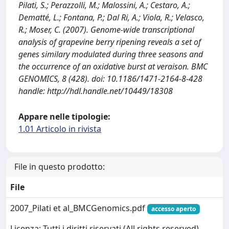
Pilati, S.; Perazzolli, M.; Malossini, A.; Cestaro, A.;
Dematté, L.; Fontana, P.; Dal Ri, A.; Viola, R.; Velasco,
R.; Moser, C. (2007). Genome-wide transcriptional
analysis of grapevine berry ripening reveals a set of
genes similary modulated during three seasons and
the occurrence of an oxidative burst at veraison. BMC
GENOMICS, 8 (428). doi: 10.1186/1471-2164-8-428
handle: http://hdl.handle.net/10449/18308
Appare nelle tipologie:
1.01 Articolo in rivista
File in questo prodotto:
File
2007_Pilati et al_BMCGenomics.pdf
accesso aperto
Licenza: Tutti i diritti riservati (All rights reserved)