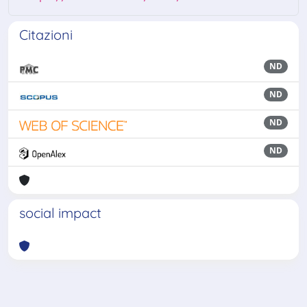
Citazioni
ND
ND
ND
ND
social impact