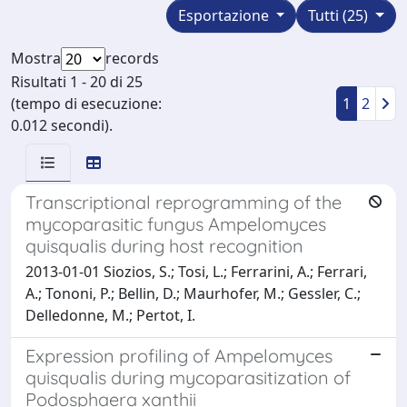
Esportazione
Tutti (25)
Mostra
records
Risultati 1 - 20 di 25
(tempo di esecuzione:
1
2
0.012 secondi).
Transcriptional reprogramming of the
mycoparasitic fungus Ampelomyces
quisqualis during host recognition
2013-01-01 Siozios, S.; Tosi, L.; Ferrarini, A.; Ferrari,
A.; Tononi, P.; Bellin, D.; Maurhofer, M.; Gessler, C.;
Delledonne, M.; Pertot, I.
Expression profiling of Ampelomyces
quisqualis during mycoparasitization of
Podosphaera xanthii