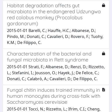
Habitat degradation affects gut
microbiota in the endangered Udzungwa
red colobus monkey (Procolobus
gordonorum)
2015-01-01 Barelli, C.; Hauffe, H.C.; Albanese, D.;
Pindo, M.; Donati, C.; Cavalieri, D.; Rovero, F.; Tuohy,
K.M.; De Filippo, C.
Characterization of the bacterial and
fungal microbiota in Rett syndrome
2015-01-01 Strati, F.; Albanese, D.; Renzi, D.; Rizzetto,
L.; Stefanini, I.; Jousson, O.; Hayek, J.; De Felice, C.;
Donati, C.; Calabrò, A.; Cavalieri, D.; De Filippo, C.
Fungal chitin induces trained immunity in
human monocytes during cross-talk with
Saccharomyces cerevisiae
2015-01-01 Tocci, N.; Rizzetto, L.; Ifrim, C.I.; Cheng,