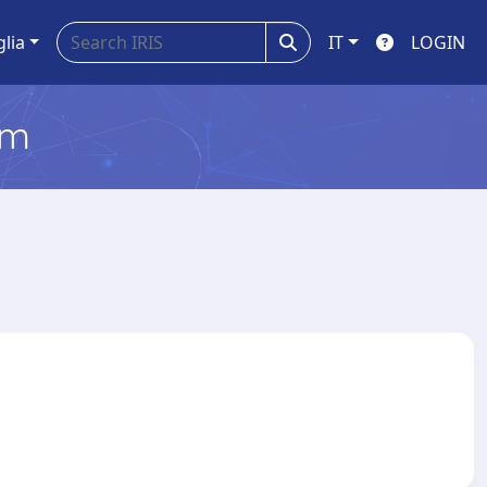
glia
IT
LOGIN
em