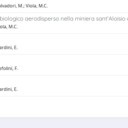
alvadori, M.; Viola, M.C.
o biologico aerodisperso nella miniera sant'Aloisio 
iola, M.C.
ardini, E.
folini, F.
ardini, E.