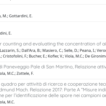
a, M.; Gottardini, E.
dini, E.
 counting and evaluating the concentration of ai
arin, S.; Dall'Ara, B.; Masiero, C.; Selle, D.; Peana, I.; Veronesi
S.; Cristofolini, F.; Bucher, E.; Kofler, V.; Viola, M.C.; De Gironim
di Paneveggio Pale di San Martino, Relazione attiv
ola, M.C.; Zottele, F.
 quadro per attività di ricerca e cooperazione te
dmund Mach. Relazione 2017: Parte A “Misure indi
e per l’identificazione delle spore nei campioni a
iola, M.C.