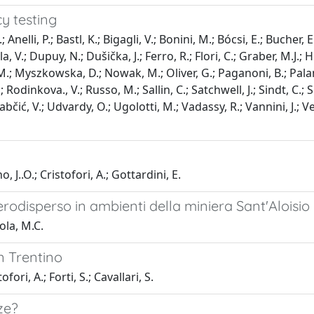
y testing
lli, P.; Bastl, K.; Bigagli, V.; Bonini, M.; Bócsi, E.; Bucher, E.
lla, V.; Dupuy, N.; Dušička, J.; Ferro, R.; Flori, C.; Graber, M.J.;
.; Myszkowska, D.; Nowak, M.; Oliver, G.; Paganoni, B.; Palama
 Rodinkova., V.; Russo, M.; Sallin, C.; Satchwell, J.; Sindt, C.;
bčić, V.; Udvardy, O.; Ugolotti, M.; Vadassy, R.; Vannini, J.; Ve
 J..O.; Cristofori, A.; Gottardini, E.
rodisperso in ambienti della miniera Sant'Aloisio d
iola, M.C.
in Trentino
fori, A.; Forti, S.; Cavallari, S.
nze?