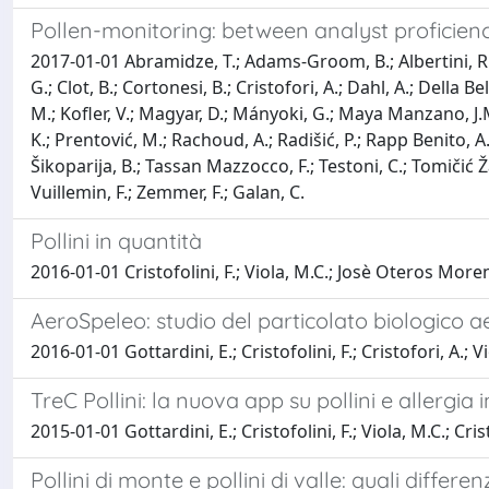
Pollen-monitoring: between analyst proficienc
2017-01-01 Abramidze, T.; Adams-Groom, B.; Albertini, R.; Ane
G.; Clot, B.; Cortonesi, B.; Cristofori, A.; Dahl, A.; Della Be
M.; Kofler, V.; Magyar, D.; Mányoki, G.; Maya Manzano, J.M
K.; Prentović, M.; Rachoud, A.; Radišić, P.; Rapp Benito, A.;
Šikoparija, B.; Tassan Mazzocco, F.; Testoni, C.; Tomičić Ža
Vuillemin, F.; Zemmer, F.; Galan, C.
Pollini in quantità
2016-01-01 Cristofolini, F.; Viola, M.C.; Josè Oteros Moreno,
AeroSpeleo: studio del particolato biologico ae
2016-01-01 Gottardini, E.; Cristofolini, F.; Cristofori, A.; V
TreC Pollini: la nuova app su pollini e allergia 
2015-01-01 Gottardini, E.; Cristofolini, F.; Viola, M.C.; Cristo
Pollini di monte e pollini di valle: quali differe