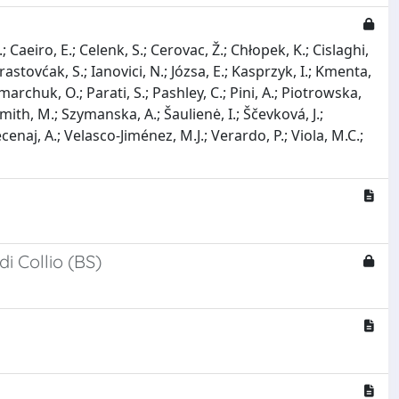
; Caeiro, E.; Celenk, S.; Cerovac, Ž.; Chłopek, K.; Cislaghi,
 Hrastovćak, S.; Ianovici, N.; Józsa, E.; Kasprzyk, I.; Kmenta,
rchuk, O.; Parati, S.; Pashley, C.; Pini, A.; Piotrowska,
 Smith, M.; Szymanska, A.; Šaulienė, I.; Ščevková, J.;
cenaj, A.; Velasco-Jiménez, M.J.; Verardo, P.; Viola, M.C.;
i Collio (BS)