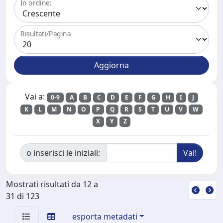
In ordine:
Risultati/Pagina
Vai a:
0-9
A
B
C
D
E
F
G
H
I
J
K
L
M
N
O
P
Q
R
S
T
U
V
W
X
Y
Z
o inserisci le iniziali:
Mostrati risultati da 12 a
31 di 123
esporta metadati