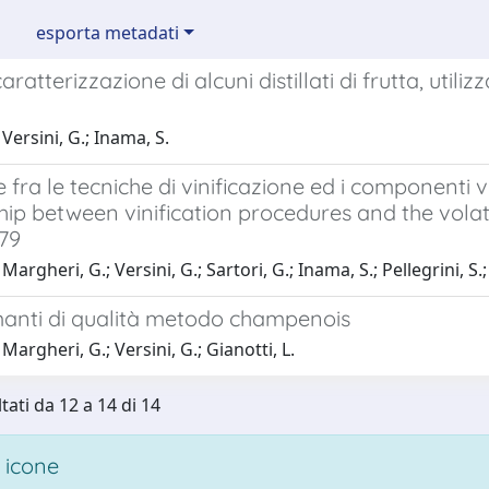
esporta metadati
aratterizzazione di alcuni distillati di frutta, uti
Versini, G.; Inama, S.
 fra le tecniche di vinificazione ed i componenti v
hip between vinification procedures and the vola
'79
argheri, G.; Versini, G.; Sartori, G.; Inama, S.; Pellegrini, S.;
manti di qualità metodo champenois
Margheri, G.; Versini, G.; Gianotti, L.
tati da 12 a 14 di 14
 icone