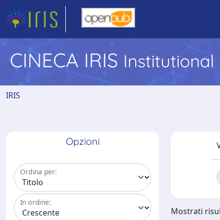
CINECA IRIS
Institutiona
IRIS
Opzioni
V
Ordina per:
In ordine:
Mostrati risul