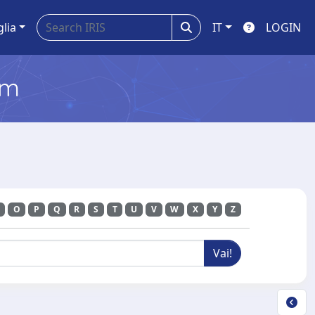
glia
IT
LOGIN
em
O
P
Q
R
S
T
U
V
W
X
Y
Z