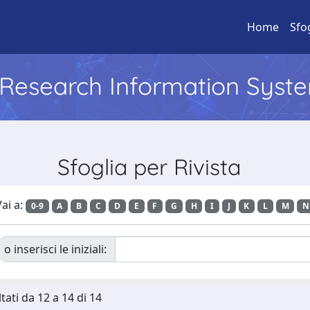
Home
Sfo
l Research Information Syst
Sfoglia per Rivista
ai a:
0-9
A
B
C
D
E
F
G
H
I
J
K
L
M
N
o inserisci le iniziali:
tati da 12 a 14 di 14