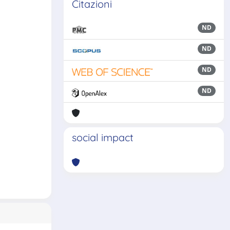
Citazioni
ND
ND
ND
ND
social impact