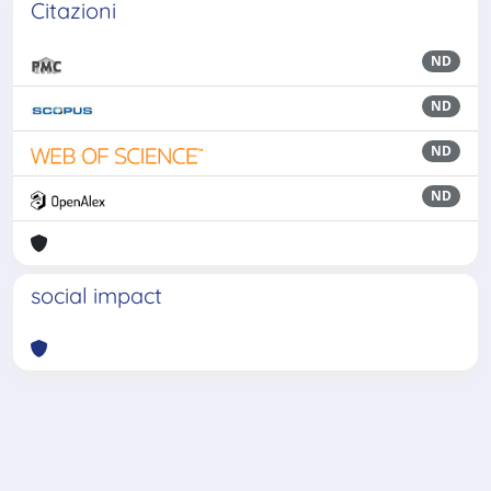
Citazioni
ND
ND
ND
ND
social impact