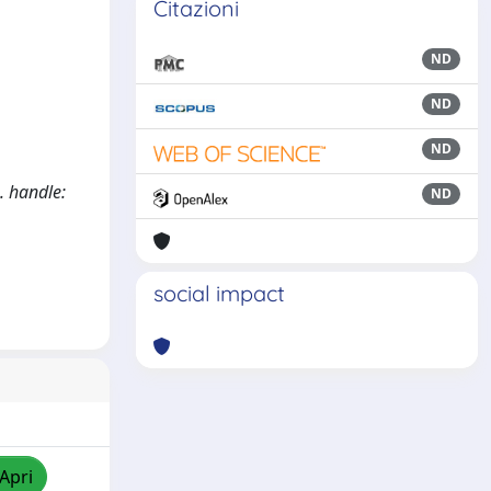
Citazioni
ND
ND
ND
5. handle:
ND
social impact
/Apri