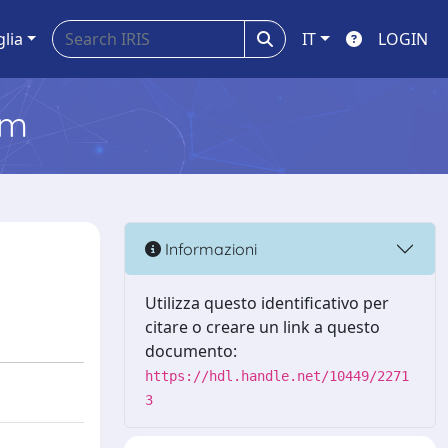
glia
IT
LOGIN
em
Informazioni
Utilizza questo identificativo per
citare o creare un link a questo
documento:
https://hdl.handle.net/10449/2271
3