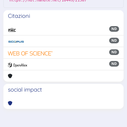
https://hdl.handle.net/10449/21507
Citazioni
ND
ND
ND
ND
social impact