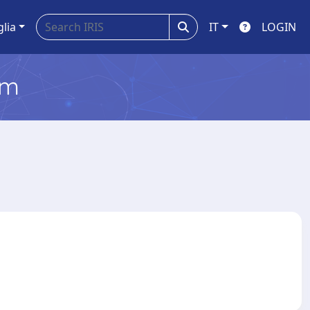
glia
IT
LOGIN
em