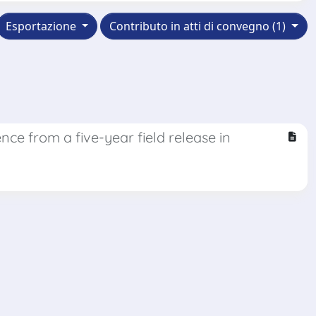
Esportazione
Contributo in atti di convegno (1)
ce from a five-year field release in