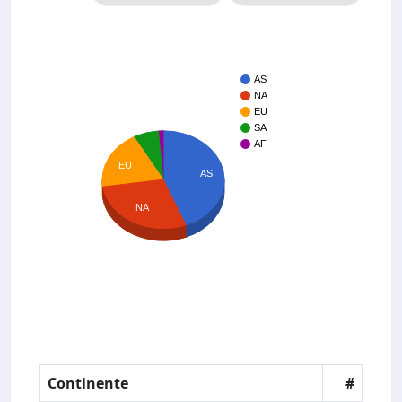
AS
NA
EU
SA
AF
EU
AS
NA
Continente
#