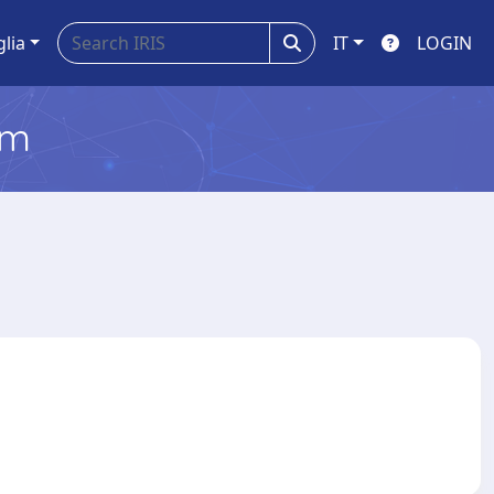
glia
IT
LOGIN
em