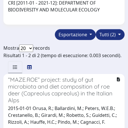
CRI [2011-01 - 2021-12]: DEPARTMENT OF
BIODIVERSITY AND MOLECULAR ECOLOGY
Esportazione
Tutti (2)
Mostra
records
Risultati 1 - 2 di 2 (tempo di esecuzione: 0.003 secondi).
“MAZE.ROE” project: study of gut
microbiota and diet composition of roe
deer (Capreolus capreolus) in the Italian
Alps
2015-01-01 Orusa, R.; Ballardini, M.; Peters, W.E.B.;
Crestanello, B.; Girardi, M.; Robetto, S.; Guidetti, C.;
Rizzoli, A.; Hauffe, H.C.; Pindo, M.; Cagnacci, F.