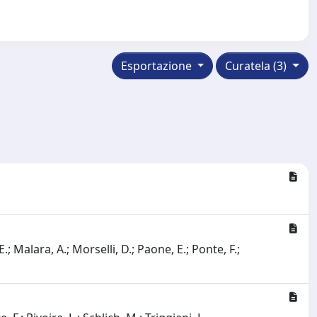
Esportazione
Curatela (3)
.; Malara, A.; Morselli, D.; Paone, E.; Ponte, F.;