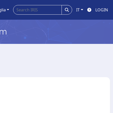
glia
IT
LOGIN
em