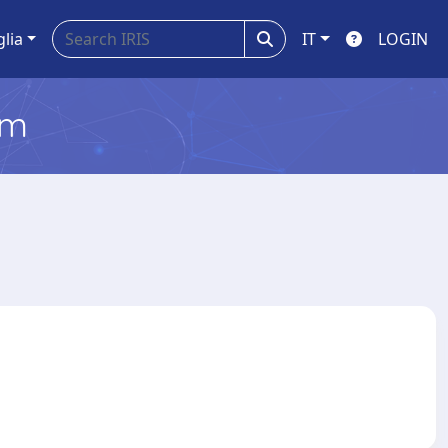
glia
IT
LOGIN
em