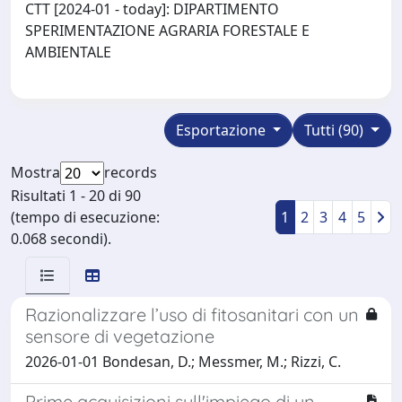
CTT [2024-01 - today]: DIPARTIMENTO
SPERIMENTAZIONE AGRARIA FORESTALE E
AMBIENTALE
Esportazione
Tutti (90)
Mostra
records
Risultati 1 - 20 di 90
(tempo di esecuzione:
1
2
3
4
5
0.068 secondi).
Razionalizzare l’uso di fitosanitari con un
sensore di vegetazione
2026-01-01 Bondesan, D.; Messmer, M.; Rizzi, C.
Prime acquisizioni sull'impiego di un