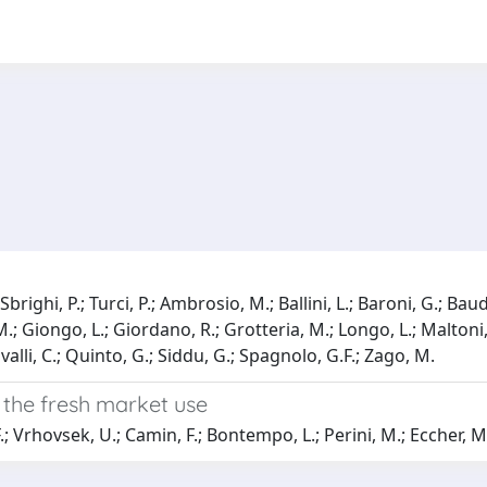
brighi, P.; Turci, P.; Ambrosio, M.; Ballini, L.; Baroni, G.; Bau
, M.; Giongo, L.; Giordano, R.; Grotteria, M.; Longo, L.; Malton
valli, C.; Quinto, G.; Siddu, G.; Spagnolo, G.F.; Zago, M.
 the fresh market use
.; Vrhovsek, U.; Camin, F.; Bontempo, L.; Perini, M.; Eccher, M.;