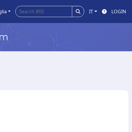
glia
IT
LOGIN
em