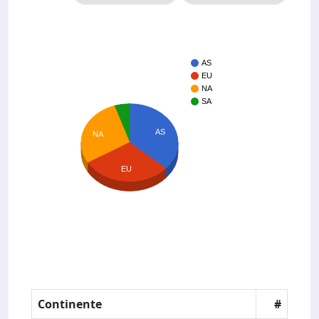
AS
EU
NA
SA
AS
NA
EU
Continente
#