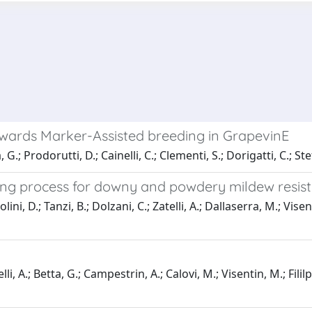
owards Marker-Assisted breeding in GrapevinE
G.; Prodorutti, D.; Cainelli, C.; Clementi, S.; Dorigatti, C.; Ste
ding process for downy and powdery mildew resis
, D.; Tanzi, B.; Dolzani, C.; Zatelli, A.; Dallaserra, M.; Visenti
, A.; Betta, G.; Campestrin, A.; Calovi, M.; Visentin, M.; Fililppi,