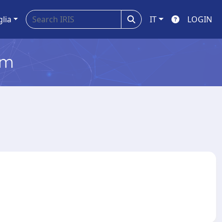
glia
IT
LOGIN
em