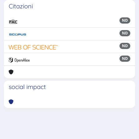
Citazioni
ND
ND
ND
ND
social impact