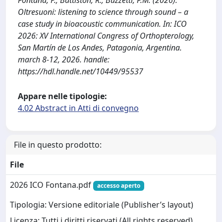
Fontana, P.; Battiston, R.; Buzzetti, F.M. (2026).
Oltresuoni: listening to science through sound – a
case study in bioacoustic communication. In: ICO
2026: XV International Congress of Orthopterology,
San Martín de Los Andes, Patagonia, Argentina.
march 8-12, 2026. handle:
https://hdl.handle.net/10449/95537
Appare nelle tipologie:
4.02 Abstract in Atti di convegno
File in questo prodotto:
File
2026 ICO Fontana.pdf
accesso aperto
Tipologia: Versione editoriale (Publisher’s layout)
Licenza: Tutti i diritti riservati (All rights reserved)