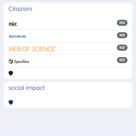
Citazioni
ND
ND
ND
ND
social impact