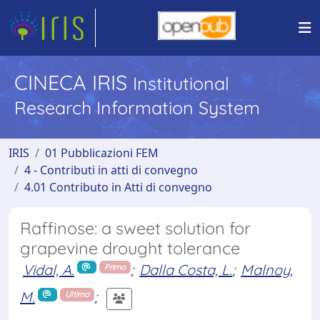
CINECA IRIS
Institutional
Research Information System
IRIS
01 Pubblicazioni FEM
4 - Contributi in atti di convegno
4.01 Contributo in Atti di convegno
Raffinose: a sweet solution for
grapevine drought tolerance
Vidal, A.
;
Dalla Costa, L.
;
Malnoy,
Primo
M.
;
Ultimo