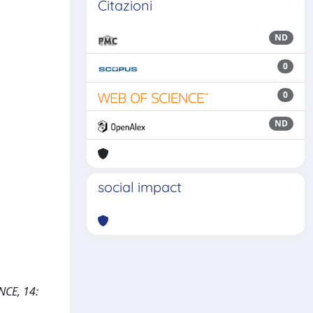
Citazioni
ND
0
0
ND
social impact
NCE, 14: