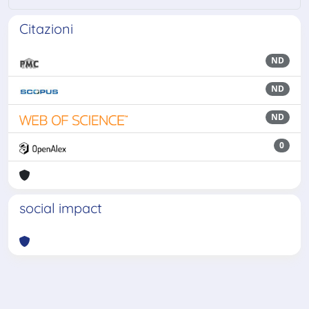
Citazioni
ND
ND
ND
0
social impact