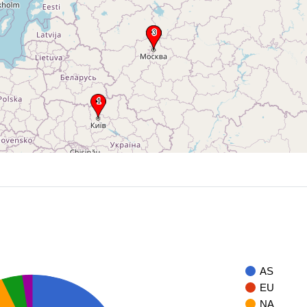
AS
EU
NA