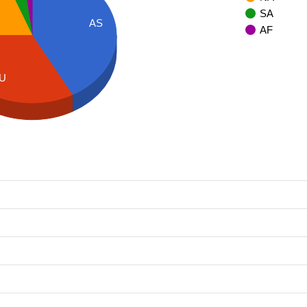
SA
AS
AF
U