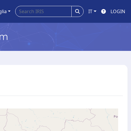
glia
IT
LOGIN
em