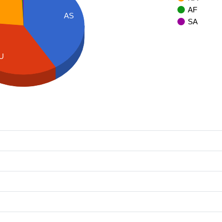
AF
AS
SA
U