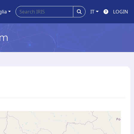
glia
IT
LOGIN
em