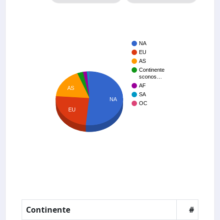
NA
EU
AS
Continente
sconos…
AF
AS
SA
NA
OC
EU
Continente
#