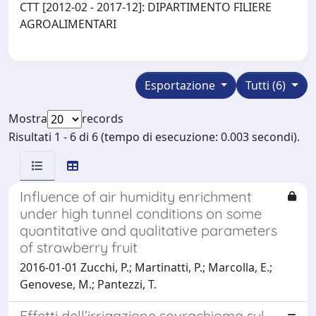
CTT [2012-02 - 2017-12]: DIPARTIMENTO FILIERE
AGROALIMENTARI
Esportazione
Tutti (6)
Mostra
records
Risultati 1 - 6 di 6 (tempo di esecuzione: 0.003 secondi).
Influence of air humidity enrichment
under high tunnel conditions on some
quantitative and qualitative parameters
of strawberry fruit
2016-01-01 Zucchi, P.; Martinatti, P.; Marcolla, E.;
Genovese, M.; Pantezzi, T.
Effetti dell’irrigazione sovrachioma sul