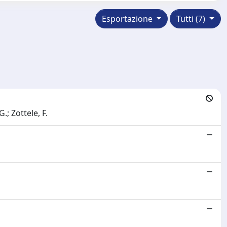
Esportazione
Tutti (7)
G.; Zottele, F.