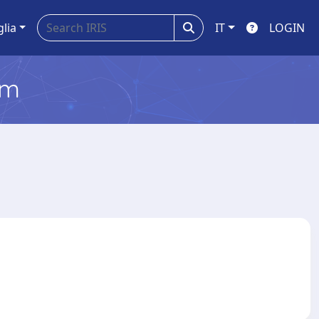
glia
IT
LOGIN
em