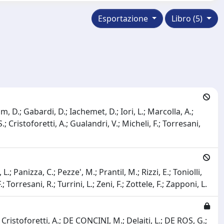
Esportazione
Libro (5)
im, D.; Gabardi, D.; Iachemet, D.; Iori, L.; Marcolla, A.;
.; Cristoforetti, A.; Gualandri, V.; Micheli, F.; Torresani,
L.; Panizza, C.; Pezze', M.; Prantil, M.; Rizzi, E.; Toniolli,
 Torresani, R.; Turrini, L.; Zeni, F.; Zottele, F.; Zapponi, L.
; Cristoforetti, A.; DE CONCINI, M.; Delaiti, L.; DE ROS, G.;