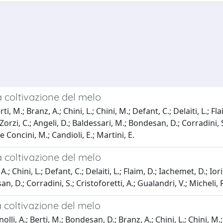
a coltivazione del melo
i, M.; Branz, A.; Chini, L.; Chini, M.; Defant, C.; Delaiti, L.; Fla
; Zorzi, C.; Angeli, D.; Baldessari, M.; Bondesan, D.; Corradini, S
 De Concini, M.; Candioli, E.; Martini, E.
a coltivazione del melo
 Chini, L.; Defant, C.; Delaiti, L.; Flaim, D.; Iachemet, D.; Iori, 
n, D.; Corradini, S.; Cristoforetti, A.; Gualandri, V.; Micheli, F.;
a coltivazione del melo
lli, A.; Berti, M.; Bondesan, D.; Branz, A.; Chini, L.; Chini, M.