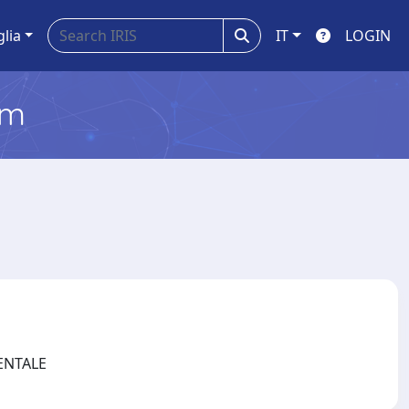
glia
IT
LOGIN
em
IENTALE