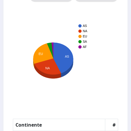
AS
NA
EU
SA
AF
EU
AS
NA
Continente
#