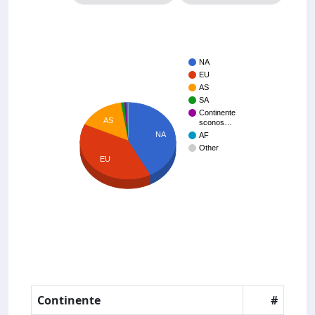
NA
EU
AS
SA
Continente
AS
sconos…
NA
AF
Other
EU
Continente
#