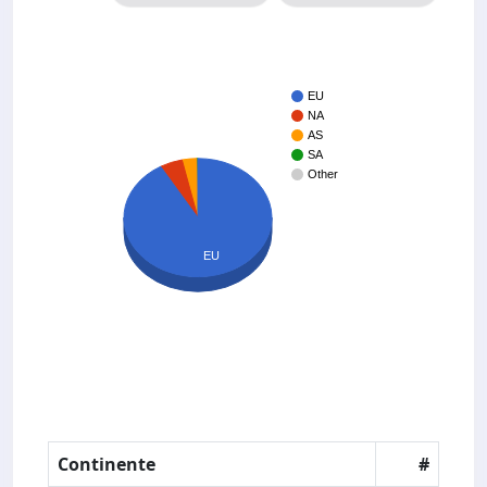
EU
NA
AS
SA
Other
EU
Continente
#