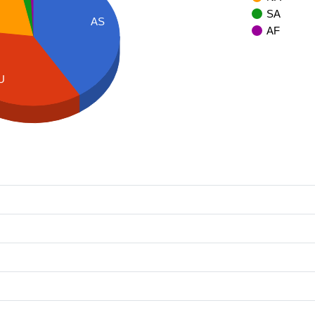
SA
AS
AF
U