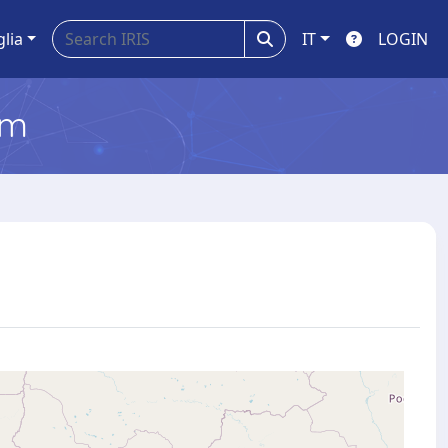
glia
IT
LOGIN
em