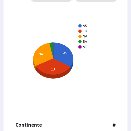
AS
EU
NA
SA
AF
AS
NA
EU
Continente
#