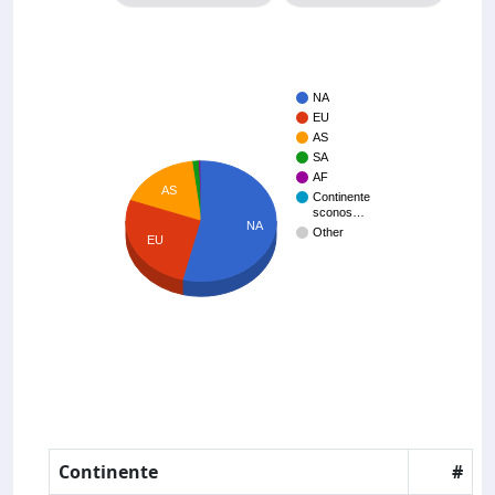
NA
EU
AS
SA
AF
AS
Continente
sconos…
NA
Other
EU
Continente
#