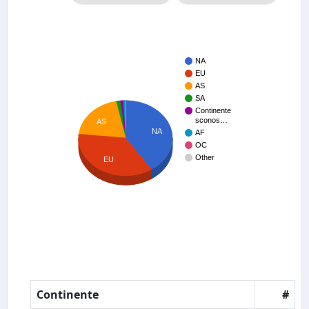
NA
EU
AS
SA
Continente
sconos…
AS
NA
AF
OC
Other
EU
Continente
#