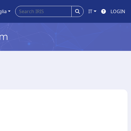
glia
IT
LOGIN
em