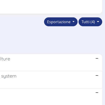
Esportazione
Tutti (4)
lture
t system